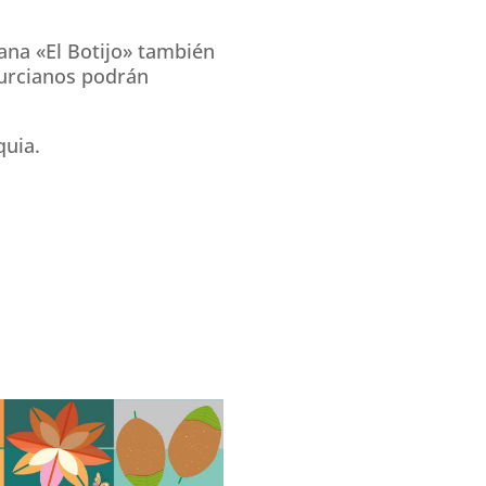
ana «El Botijo» también
murcianos podrán
quia.