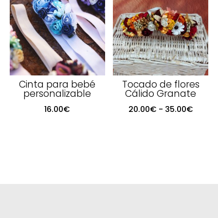
20.00€
hasta
hasta
35.00
35.00€
Cinta para bebé
Tocado de flores
personalizable
Cálido Granate
Rang
16.00
€
20.00
€
-
35.00
€
de
precio
desde
20.00
hasta
35.00