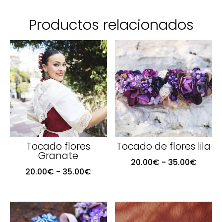
Productos relacionados
Tocado flores
Tocado de flores lila
Granate
Rang
20.00
€
-
35.00
€
Rango
20.00
€
-
35.00
€
de
de
precio
precios:
desde
desde
20.00