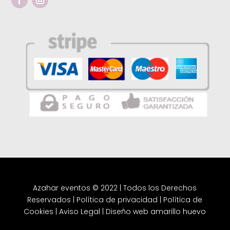
Azahar eventos © 2022 | Todos los Derechos
Reservados |
Política de privacidad
|
Política de
Cookies
|
Aviso Legal
|
Diseño web amarillo huevo