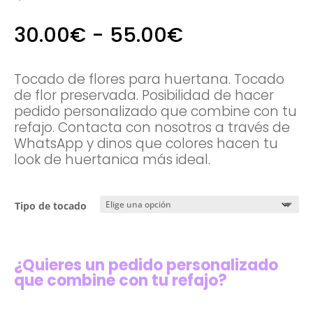
Rango
30.00
€
-
55.00
€
de
precios:
desde
Tocado de flores para huertana. Tocado
30.00€
de flor preservada. Posibilidad de hacer
hasta
pedido personalizado que combine con tu
55.00€
refajo. Contacta con nosotros a través de
WhatsApp y dinos que colores hacen tu
look de huertanica más ideal.
Tipo de tocado
¿Quieres un pedido personalizado
que combine con tu refajo?