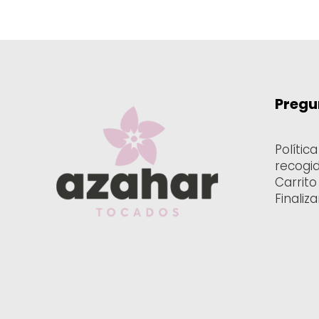
20.00€
hasta
30.00€
Pregu
Polític
recogi
Carrito
Finaliz