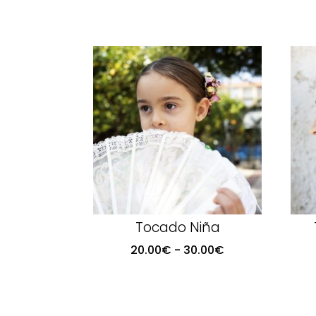
Tocado Niña
Rango
20.00
€
-
30.00
€
de
precios:
desde