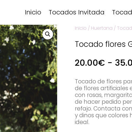
Inicio
Tocados Invitada
Tocad
Inicio
/
Huertana
/
Tocad
Tocado flores 
20.00
€
-
35.
Tocado de flores p
de flores artificiale
con rosas, margarita
de hacer pedido pe
refajo. Contacta co
y dinos que colores
ideal.