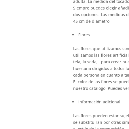
adulta. La medida del tocado
Siempre puedes elegir añadi
dos opciones. Las medidas d
45 cm de diámetro.
Flores
Las flores que utilizamos so
utilizamos las flores artifici
tela, la seda,.. para crear n
huertana dirigidos a todos l
cada persona en cuanto a ta
El color de las flores se pu
nuestro catálogo. Puedes verl
Información adicional
Las flores pueden estar suj
se substituirán por otras sim
el estilo de la composición.