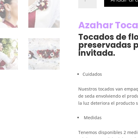
flores
Granate
cantidad
Azahar Toc
Tocados de flor
preservadas p
invitada.
Cuidados
Nuestros tocados van empaqu
de seda envolviendo el produ
la luz deteriora el producto
Medidas
Tenemos disponibles 2 medid