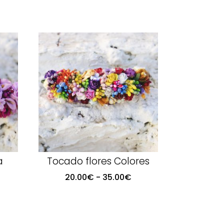
a
Tocado flores Colores
ango
Rango
20.00
€
-
35.00
€
e
de
ecios:
precios:
esde
desde