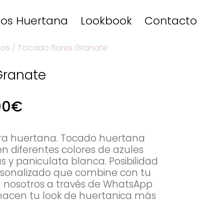
os Huertana
Lookbook
Contacto
os
/ Tocado flores Granate
Granate
Rango
00
€
de
precios:
desde
ara huertana. Tocado huertana
20.00€
s en diferentes colores de azules
hasta
s y paniculata blanca. Posibilidad
35.00€
rsonalizado que combine con tu
n nosotros a través de WhatsApp
 hacen tu look de huertanica más