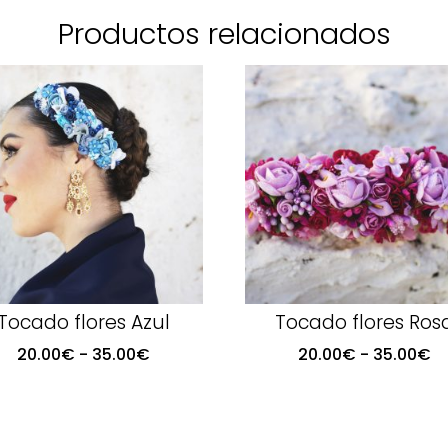
Productos relacionados
Tocado flores Azul
Tocado flores Ros
Rango
R
20.00
€
-
35.00
€
20.00
€
-
35.00
€
de
d
precios:
pr
desde
d