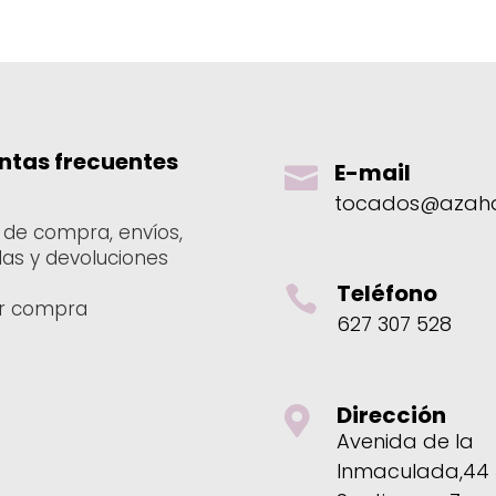
20.00€
2
hasta
h
35.00€
3
ntas frecuentes
E-mail

tocados@azaha
a de compra, envíos,
das y devoluciones
Teléfono

ar compra
627 307 528
Dirección

Avenida de la
Inmaculada,44 