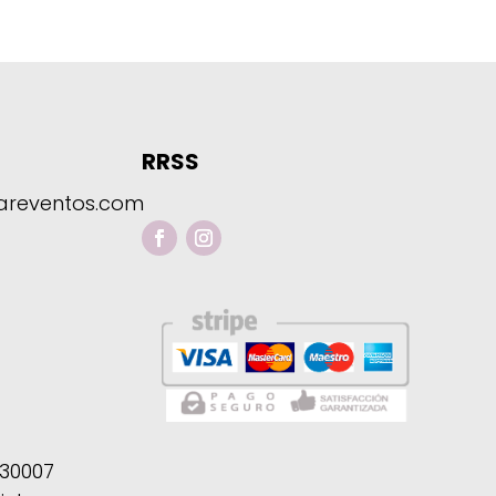
0.00€
20.00€
asta
hasta
5.00€
35.00€
RRSS
reventos.com
30007