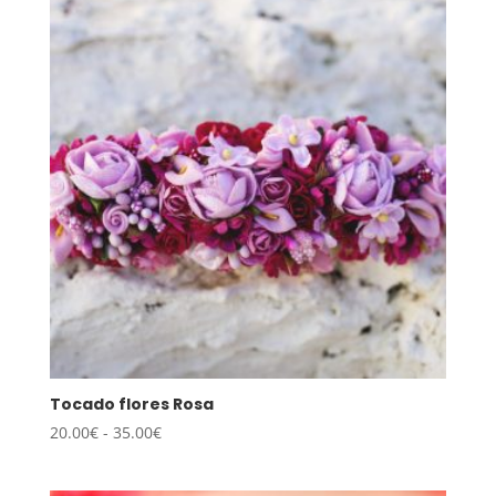
20.00€
hasta
35.00€
Tocado flores Rosa
Rango
20.00
€
-
35.00
€
de
precios: