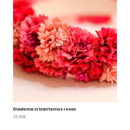
desde
20.00€
hasta
35.00€
Diadema crisantemos rosas
25.00
€