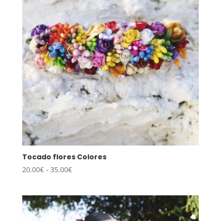
35.00€
Tocado flores Colores
Rango
20.00
€
-
35.00
€
de
precios:
desde
20.00€