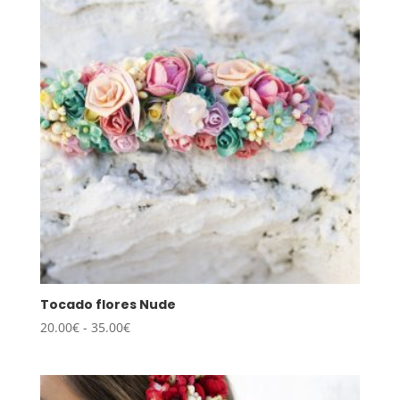
hasta
35.00€
Tocado flores Nude
Rango
20.00
€
-
35.00
€
de
precios:
desde