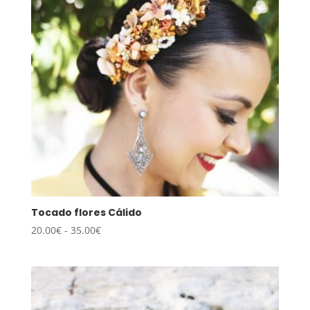
35.00€
Tocado flores Cálido
Rango
20.00
€
-
35.00
€
de
precios:
desde
20.00€
hasta