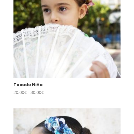
Tocado Niña
Rango
20.00
€
-
30.00
€
de
precios:
desde
20.00€
hasta
30.00€