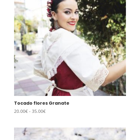
hasta
35.00€
Tocado flores Granate
Rango
20.00
€
-
35.00
€
de
precios:
desde
20.00€