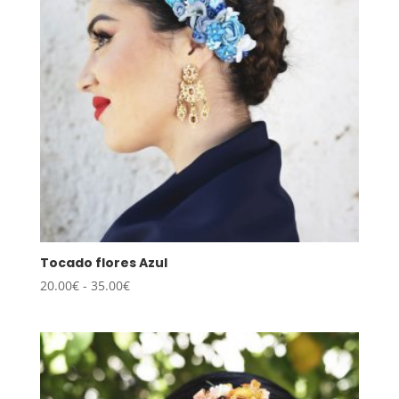
Tocado flores Azul
Rango
20.00
€
-
35.00
€
de
precios:
desde
20.00€
hasta