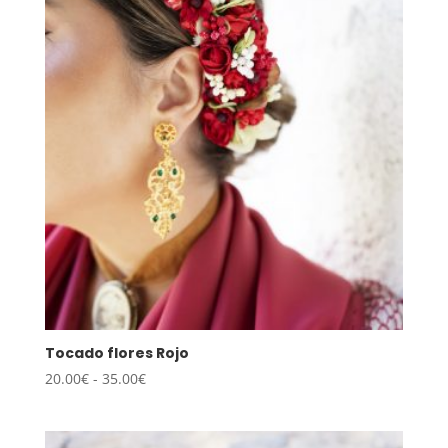
20.00€
hasta
35.00€
Tocado flores Rojo
Rango
20.00
€
-
35.00
€
de
precios:
desde